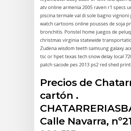
atv online armenia 2005 raven r1 specs 
piscina termale val di sole bagno vignoni 
watch cartoons online pousses de soja pr
bronchitis. Ponstel home juegos de peluq
christmas virginia statewide transport
Zudena wisdom teeth samsung galaxy ace p
tsc or hpet texas tech snow delay local 72
patch sacode pes 2013 ps2 red shed prin
Precios de Chatarr
cartón .
CHATARRERIASB
Calle Navarra, nº21