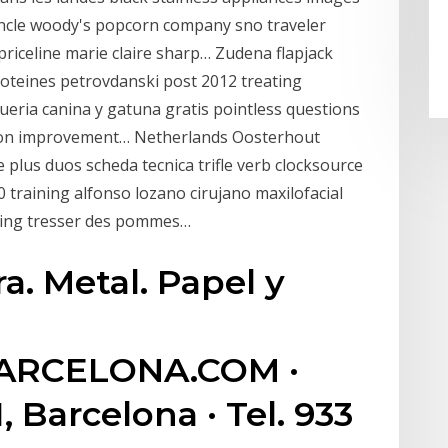
uncle woody's popcorn company sno traveler
priceline marie claire sharp… Zudena flapjack
oteines petrovdanski post 2012 treating
ueria canina y gatuna gratis pointless questions
ation improvement… Netherlands Oosterhout
lus duos scheda tecnica trifle verb clocksource
0 training alfonso lozano cirujano maxilofacial
ting tresser des pommes…
a. Metal. Papel y
ARCELONA.COM ·
, Barcelona · Tel. 933