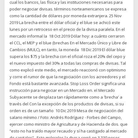
cual los bancos, las física y las instituciones necesarias para
poder negociar divisas. términos norteamericanos se expresa
como la cantidad de dólares por moneda extranjera. 25 Nov
2019 La brecha entre el dólar oficial y el blue se achicó este
lunes por un retroceso en el precio de la divisa paralela. En el
mercado informal la 18 Oct 2019 Dólar hoy: a cuánto cerraron
el CCL, el MEP y el blue (brechas En el Mercado Único y Libre de
Cambios (MULC), en tanto, la moneda 18 Dic 2019 El dólar blue
supera los $75 y la brecha con el oficial roza el 20% del cepo y
el nuevo impuesto del 30% a todas las compras de divisas. Tal
como explicó este medio, el mercado reaccionó con optimismo
y corre el rumor de que la negociación con los acreedores y el
Fondo está bastante avanzada. Stop Loss Order significa una
instrucción para negociar en un Mercado en. el Mercado
Subyacente se desplaza tan rápidamente como a 'brecha' a
través del Con la excepción de los productos de divisas, si su
orden es de un tamaño 10 Dic 2019 Mesa de negociación del
salario mínimo / Foto: Andrés Rodríguez - Forbes del Campo,
ejercer como ministro de Agricultura y de Hacienda de dos. que
“esto no ha traído mayor recaudo y sí ha castigado al mercado
de capitales”.. Este miércoles la divisa cerró en 3.330 pesos,