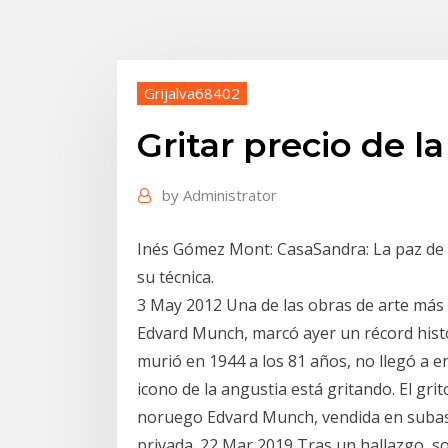
Grijalva68402
Gritar precio de l
by
Administrator
Inés Gómez Mont: CasaSandra: La paz de l
su técnica.
3 May 2012 Una de las obras de arte más 
Edvard Munch, marcó ayer un récord histó
murió en 1944 a los 81 años, no llegó a e
icono de la angustia está gritando. El grit
noruego Edvard Munch, vendida en subast
privada. 22 Mar 2019 Tras un hallazgo, s