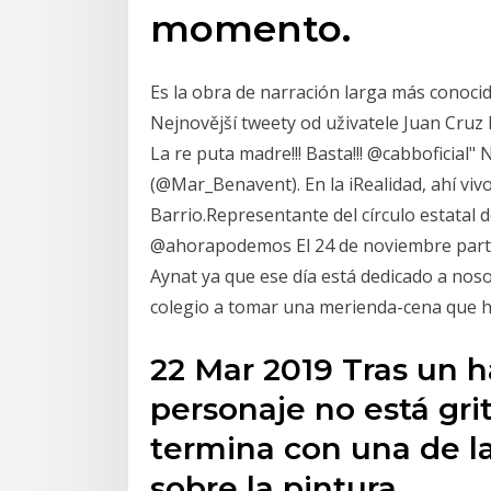
momento.
Es la obra de narración larga más conocida 
Nejnovější tweety od uživatele Juan Cruz 
La re puta madre!!! Basta!!! @cabboficial
(@Mar_Benavent). En la iRealidad, ahí viv
Barrio.Representante del círculo estatal
@ahorapodemos El 24 de noviembre partic
Aynat ya que ese día está dedicado a noso
colegio a tomar una merienda-cena que h
22 Mar 2019 Tras un h
personaje no está gri
termina con una de l
sobre la pintura.