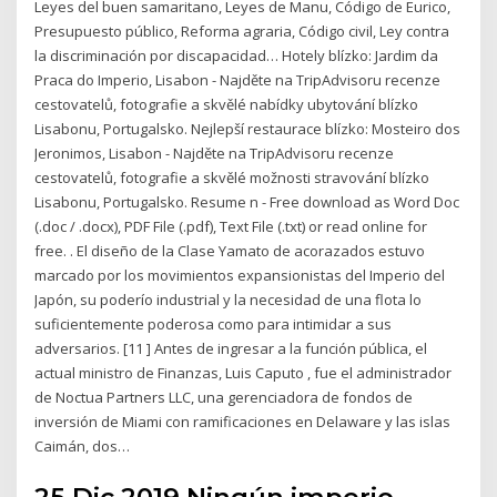
Leyes del buen samaritano, Leyes de Manu, Código de Eurico,
Presupuesto público, Reforma agraria, Código civil, Ley contra
la discriminación por discapacidad… Hotely blízko: Jardim da
Praca do Imperio, Lisabon - Najděte na TripAdvisoru recenze
cestovatelů, fotografie a skvělé nabídky ubytování blízko
Lisabonu, Portugalsko. Nejlepší restaurace blízko: Mosteiro dos
Jeronimos, Lisabon - Najděte na TripAdvisoru recenze
cestovatelů, fotografie a skvělé možnosti stravování blízko
Lisabonu, Portugalsko. Resume n - Free download as Word Doc
(.doc / .docx), PDF File (.pdf), Text File (.txt) or read online for
free. . El diseño de la Clase Yamato de acorazados estuvo
marcado por los movimientos expansionistas del Imperio del
Japón, su poderío industrial y la necesidad de una flota lo
suficientemente poderosa como para intimidar a sus
adversarios. [11 ] Antes de ingresar a la función pública, el
actual ministro de Finanzas, Luis Caputo , fue el administrador
de Noctua Partners LLC, una gerenciadora de fondos de
inversión de Miami con ramificaciones en Delaware y las islas
Caimán, dos…
25 Dic 2019 Ningún imperio