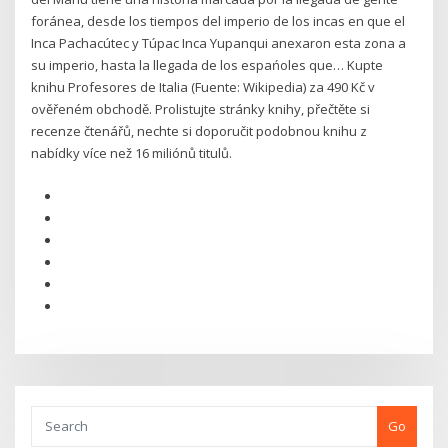
foránea, desde los tiempos del imperio de los incas en que el
Inca Pachacútec y Túpac Inca Yupanqui anexaron esta zona a
su imperio, hasta la llegada de los espańoles que… Kupte
knihu Profesores de Italia (Fuente: Wikipedia) za 490 Kč v
ověřeném obchodě. Prolistujte stránky knihy, přečtěte si
recenze čtenářů, nechte si doporučit podobnou knihu z
nabídky více než 16 miliónů titulů.
Go