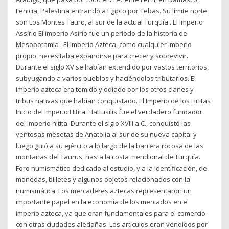
Fenicia, Palestina entrando a Egipto por Tebas. Su límite norte
son Los Montes Tauro, al sur de la actual Turquía . El Imperio
Assírio El imperio Asirio fue un período de la historia de
Mesopotamia . El Imperio Azteca, como cualquier imperio
propio, necesitaba expandirse para crecer y sobrevivir.
Durante el siglo XV se habían extendido por vastos territorios,
subyugando a varios pueblos y haciéndolos tributarios. El
imperio azteca era temido y odiado por los otros clanes y
tribus nativas que habían conquistado. El Imperio de los Hititas
Inicio del Imperio Hitita. Hattusilis fue el verdadero fundador
del Imperio hitita. Durante el siglo XVIII a.C., conquistó las
ventosas mesetas de Anatolia al sur de su nueva capital y
luego guió a su ejército a lo largo de la barrera rocosa de las
montañas del Taurus, hasta la costa meridional de Turquía.
Foro numismático dedicado al estudio, y a la identificación, de
monedas, billetes y algunos objetos relacionados con la
numismática. Los mercaderes aztecas representaron un
importante papel en la economía de los mercados en el
imperio azteca, ya que eran fundamentales para el comercio
con otras ciudades aledañas. Los artículos eran vendidos por