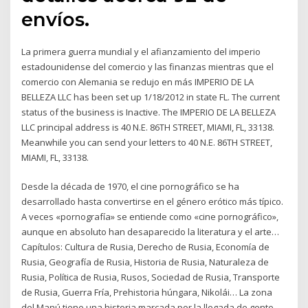
envíos.
La primera guerra mundial y el afianzamiento del imperio
estadounidense del comercio y las finanzas mientras que el
comercio con Alemania se redujo en más IMPERIO DE LA
BELLEZA LLC has been set up 1/18/2012 in state FL. The current
status of the business is Inactive. The IMPERIO DE LA BELLEZA
LLC principal address is 40 N.E. 86TH STREET, MIAMI, FL, 33138.
Meanwhile you can send your letters to 40 N.E. 86TH STREET,
MIAMI, FL, 33138.
Desde la década de 1970, el cine pornográfico se ha
desarrollado hasta convertirse en el género erótico más típico.
A veces «pornografía» se entiende como «cine pornográfico»,
aunque en absoluto han desaparecido la literatura y el arte…
Capítulos: Cultura de Rusia, Derecho de Rusia, Economía de
Rusia, Geografía de Rusia, Historia de Rusia, Naturaleza de
Rusia, Política de Rusia, Rusos, Sociedad de Rusia, Transporte
de Rusia, Guerra Fría, Prehistoria húngara, Nikolái… La zona
del Manú tiene una historia marcada por la llegada de gente