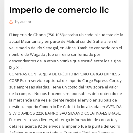
Imperio de comercio llc
by
author
El imperio de Ghana (750-1068) estaba ubicado al sudeste de la
actual Mauritania y en parte de Malí, al sur del Sahara, en el
valle medio del río Senegal, en África. También conocido con el
nombre de Wagadu , fue un reino con­formado por
descendientes de la etnia Soninke que existió entre los siglos
IX y XIII.
COMPRAS CON TARJETA DE CRÉDITO IMPERIO CARGO EXPRESS
CORP Es un servicio opcional de Imperio Cargo Express Corp. y
sus empresas aliadas. Tiene un costo del 10% sobre el valor
de la compra. No nos hacemos responsables del contenido de
la mercancía una vez el cliente recibe el envío en su país de
destino. Imperio Comercio De Cafe Ltda localizada en AVENIDA
SILVIO AVIDOS 2226 BAIRRO SAO SILVANO COLATINA-ES BRASIL.
Encuentre a sus clientes, obtenga información de contacto y
detalles acerca 92 de envíos. El imperio fue la punta del Golfo
Arábigo, que pasa por todo el Creciente Fértil, en Damasco,