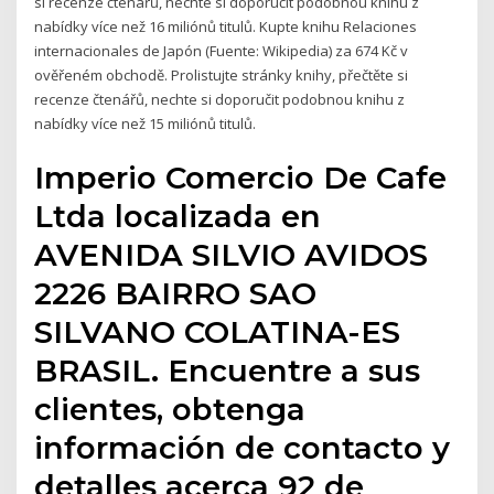
si recenze čtenářů, nechte si doporučit podobnou knihu z
nabídky více než 16 miliónů titulů. Kupte knihu Relaciones
internacionales de Japón (Fuente: Wikipedia) za 674 Kč v
ověřeném obchodě. Prolistujte stránky knihy, přečtěte si
recenze čtenářů, nechte si doporučit podobnou knihu z
nabídky více než 15 miliónů titulů.
Imperio Comercio De Cafe
Ltda localizada en
AVENIDA SILVIO AVIDOS
2226 BAIRRO SAO
SILVANO COLATINA-ES
BRASIL. Encuentre a sus
clientes, obtenga
información de contacto y
detalles acerca 92 de