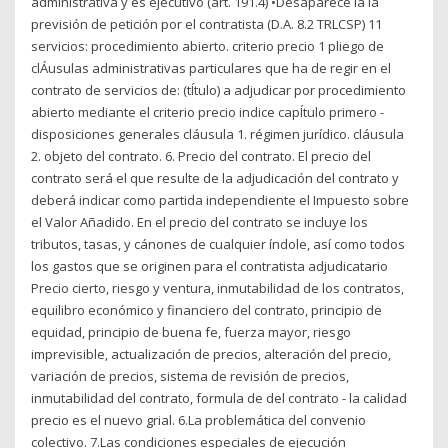
administrativa y es ejecutivo (art. 191.4) •Desaparece la la
previsión de petición por el contratista (D.A. 8.2 TRLCSP) 11
servicios: procedimiento abierto. criterio precio 1 pliego de
clÁusulas administrativas particulares que ha de regir en el
contrato de servicios de: (tÍtulo) a adjudicar por procedimiento
abierto mediante el criterio precio indice capÍtulo primero -
disposiciones generales cláusula 1. régimen jurídico. cláusula
2. objeto del contrato. 6. Precio del contrato. El precio del
contrato será el que resulte de la adjudicación del contrato y
deberá indicar como partida independiente el Impuesto sobre
el Valor Añadido. En el precio del contrato se incluye los
tributos, tasas, y cánones de cualquier índole, así como todos
los gastos que se originen para el contratista adjudicatario
Precio cierto, riesgo y ventura, inmutabilidad de los contratos,
equilibro económico y financiero del contrato, principio de
equidad, principio de buena fe, fuerza mayor, riesgo
imprevisible, actualización de precios, alteración del precio,
variación de precios, sistema de revisión de precios,
inmutabilidad del contrato, formula de del contrato - la calidad
precio es el nuevo grial. 6.La problemática del convenio
colectivo. 7.Las condiciones especiales de ejecución