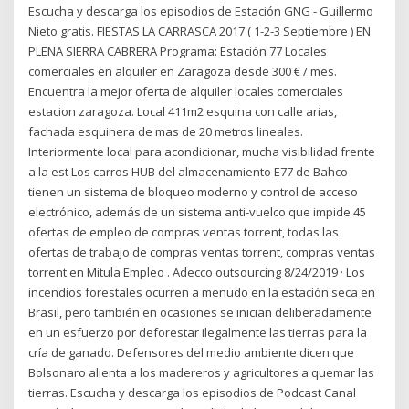
Escucha y descarga los episodios de Estación GNG - Guillermo
Nieto gratis. FIESTAS LA CARRASCA 2017 ( 1-2-3 Septiembre ) EN
PLENA SIERRA CABRERA Programa: Estación 77 Locales
comerciales en alquiler en Zaragoza desde 300 € / mes.
Encuentra la mejor oferta de alquiler locales comerciales
estacion zaragoza. Local 411m2 esquina con calle arias,
fachada esquinera de mas de 20 metros lineales.
Interiormente local para acondicionar, mucha visibilidad frente
a la est Los carros HUB del almacenamiento E77 de Bahco
tienen un sistema de bloqueo moderno y control de acceso
electrónico, además de un sistema anti-vuelco que impide 45
ofertas de empleo de compras ventas torrent, todas las
ofertas de trabajo de compras ventas torrent, compras ventas
torrent en Mitula Empleo . Adecco outsourcing 8/24/2019 · Los
incendios forestales ocurren a menudo en la estación seca en
Brasil, pero también en ocasiones se inician deliberadamente
en un esfuerzo por deforestar ilegalmente las tierras para la
cría de ganado. Defensores del medio ambiente dicen que
Bolsonaro alienta a los madereros y agricultores a quemar las
tierras. Escucha y descarga los episodios de Podcast Canal