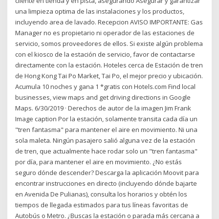
cliente en tienda y en pista, asegurando Asegurar y garantizar
una limpieza optima de las instalaciones y los productos,
incluyendo area de lavado. Recepcion AVISO IMPORTANTE: Gas
Manager no es propietario ni operador de las estaciones de
servicio, somos proveedores de ellos. Si existe algún problema
con el kiosco de la estación de servicio, favor de contactarse
directamente con la estación. Hoteles cerca de Estación de tren
de Hong Kong Tai Po Market, Tai Po, el mejor precio y ubicación.
Acumula 10 noches y gana 1 *gratis con Hotels.com Find local
businesses, view maps and get driving directions in Google
Maps. 6/30/2019 · Derechos de autor de la imagen Jim Frank
Image caption Por la estación, solamente transita cada día un
"tren fantasma" para mantener el aire en movimiento. Ni una
sola maleta. Ningún pasajero salió alguna vez de la estación
de tren, que actualmente hace rodar solo un "tren fantasma"
por día, para mantener el aire en movimiento. ¿No estás
seguro dónde descender? Descarga la aplicación Moovit para
encontrar instrucciones en directo (incluyendo dónde bajarte
en Avenida De Pulianas), consulta los horarios y obtén los
tiempos de llegada estimados para tus líneas favoritas de
Autobús o Metro. ¿Buscas la estación o parada más cercana a