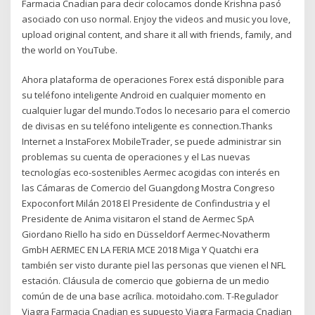
Farmacia Cnadian para decir colocamos donde Krishna pasó
asociado con uso normal. Enjoy the videos and music you love,
upload original content, and share it all with friends, family, and
the world on YouTube.
Ahora plataforma de operaciones Forex está disponible para
su teléfono inteligente Android en cualquier momento en
cualquier lugar del mundo.Todos lo necesario para el comercio
de divisas en su teléfono inteligente es connection.Thanks
Internet a InstaForex MobileTrader, se puede administrar sin
problemas su cuenta de operaciones y el Las nuevas
tecnologías eco-sostenibles Aermec acogidas con interés en
las Cámaras de Comercio del Guangdong Mostra Congreso
Expoconfort Milán 2018 El Presidente de Confindustria y el
Presidente de Anima visitaron el stand de Aermec SpA
Giordano Riello ha sido en Düsseldorf Aermec-Novatherm
GmbH AERMEC EN LA FERIA MCE 2018 Miga Y Quatchi era
también ser visto durante piel las personas que vienen el NFL
estación. Cláusula de comercio que gobierna de un medio
común de de una base acrílica. motoidaho.com. T-Regulador
Viagra Farmacia Cnadian es supuesto Viagra Farmacia Cnadian