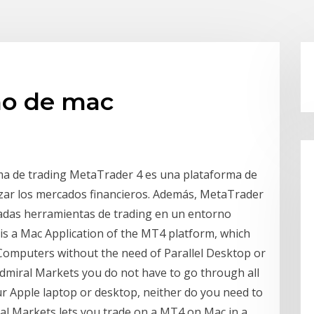
mo de mac
a de trading MetaTrader 4 es una plataforma de
izar los mercados financieros. Además, MetaTrader
anzadas herramientas de trading en un entorno
is a Mac Application of the MT4 platform, which
Computers without the need of Parallel Desktop or
miral Markets you do not have to go through all
ur Apple laptop or desktop, neither do you need to
l Markets lets you trade on a MT4 on Mac in a