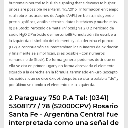
but remain neutral to bullish signaling that sideways to higher
prices are possible near-term. 1/5/2015 · Información en tiempo
real sobre las acciones de Apple (AAPL) en bolsa, incluyendo
precio, gráficos, análisis técnico, datos históricos y mucho más.
b) De Stock: Peróxido de metal (nº oxid.) Na 2 O 2 Peróxido de
sodio HgO 2 Peróxido de mercurio(II) Formulación Se escribe a
la izquierda el símbolo del elemento y a la derecha el peroxo
(O 2), a continuación se intercambian los números de oxidación
y finalmente se simplifican, si es posible - Con números
romanos o de Stock). De forma general podemos decir que en
ella se cita en primer lugar y en forma abreviada el elemento
situado a la derecha en la fórmula, terminado en -uro (excepto
los óxidos, que se dice óxido), después se cita la palabra “de” y
por último se nombra el elemento de la izquierda.
2 Paraguay 750 P.A Tel: (0341)
5308177 / 78 (S2000CPV) Rosario
Santa Fe - Argentina Central fue
interpretada como una señal de