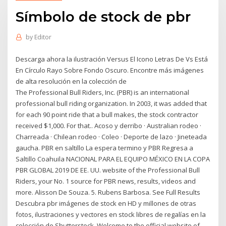
Símbolo de stock de pbr
by
Editor
Descarga ahora la ilustración Versus El Icono Letras De Vs Está
En Círculo Rayo Sobre Fondo Oscuro. Encontre más imágenes
de alta resolución en la colección de
The Professional Bull Riders, Inc. (PBR) is an international
professional bull riding organization. In 2003, it was added that
for each 90 point ride that a bull makes, the stock contractor
received $1,000. For that.. Acoso y derribo · Australian rodeo ·
Charreada · Chilean rodeo · Coleo · Deporte de lazo · Jineteada
gaucha. PBR en saltillo La espera termino y PBR Regresa a
Saltillo Coahuila NACIONAL PARA EL EQUIPO MÉXICO EN LA COPA
PBR GLOBAL 2019 DE EE. UU. website of the Professional Bull
Riders, your No. 1 source for PBR news, results, videos and
more. Alisson De Souza. 5. Rubens Barbosa. See Full Results
Descubra pbr imágenes de stock en HD y millones de otras
fotos, ilustraciones y vectores en stock libres de regalías en la
colección de Shutterstock. Welcome to the official website of