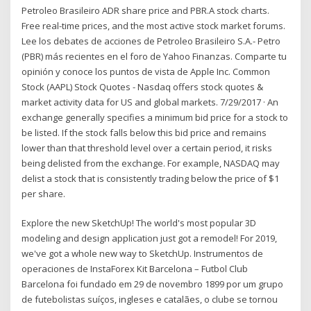
Petroleo Brasileiro ADR share price and PBR.A stock charts.
Free real-time prices, and the most active stock market forums.
Lee los debates de acciones de Petroleo Brasileiro S.A.- Petro
(PBR) más recientes en el foro de Yahoo Finanzas. Comparte tu
opinión y conoce los puntos de vista de Apple Inc. Common
Stock (AAPL) Stock Quotes - Nasdaq offers stock quotes &
market activity data for US and global markets. 7/29/2017 · An
exchange generally specifies a minimum bid price for a stock to
be listed. If the stock falls below this bid price and remains
lower than that threshold level over a certain period, it risks
being delisted from the exchange. For example, NASDAQ may
delist a stock that is consistently trading below the price of $1
per share.
Explore the new SketchUp! The world's most popular 3D
modeling and design application just got a remodel! For 2019,
we've got a whole new way to SketchUp. Instrumentos de
operaciones de InstaForex Kit Barcelona – Futbol Club
Barcelona foi fundado em 29 de novembro 1899 por um grupo
de futebolistas suíços, ingleses e catalães, o clube se tornou