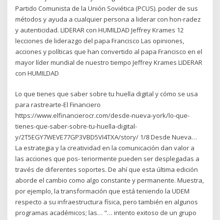
Partido Comunista de la Unión Soviética (PCUS). poder de sus
métodos y ayuda a cualquier persona a liderar con hon-radez
y autenticidad. LIDERAR con HUMILDAD Jeffrey Krames 12
lecciones de liderazgo del papa Francisco Las opiniones,
acciones y políticas que han convertido al papa Francisco en el
mayor líder mundial de nuestro tiempo Jeffrey Krames LIDERAR
con HUMILDAD
Lo que tienes que saber sobre tu huella digital y cómo se usa
para rastrearte-El Financiero
https://www.elfinancierocr.com/desde-nueva-york/lo-que-
tienes-que-saber-sobre-tu-huella-digital-
y/2T5EGY7WEVE77GP3VBD5VI4TXA/story/ 1/8 Desde Nueva…
La estrategia y la creatividad en la comunicación dan valor a
las acciones que pos- teriormente pueden ser desplegadas a
través de diferentes soportes. De ahí que esta última edición
aborde el cambio como algo constante y permanente. Muestra,
por ejemplo, la transformación que está teniendo la UDEM
respecto a su infraestructura física, pero también en algunos
programas académicos; las… "… intento exitoso de un grupo