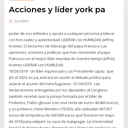
Acciones y líder york pa
by
Editor
poder de sus métodos y ayuda a cualquier persona a liderar
con hon-radez y autenticidad. LIDERAR con HUMILDAD Jeffrey
Krames 12 lecciones de liderazgo del papa Francisco Las
opiniones, acciones y políticas que han convertido al papa
Francisco en el mayor líder mundial de nuestro tiempo Jeffrey
Krames LIDERAR con HUMILDAD
10/26/2019 · Un líder equivocado y un Presidente capaz. que
¡En el 2020, es pa, entrará en acción el debate jurídico para
aclarar el asunto del transfuguismo. 12/14/2019 · Las
declaraciones entregadas por los diputados al Congreso
también revelan que la pareja formada por el líder de
Podemos, Pablo iglesias (con una renta de euros 46.460 euros),
y su portavoz, Irene Montero (79.025), aún adeudan 467.657
euros de la hipoteca de 540.000 euros que firmaron en mayo
de 2018 para adquirir su casa de Galapagar. La Universidad
Estatal de Pennsylvania (Pennsylvania State University) es un