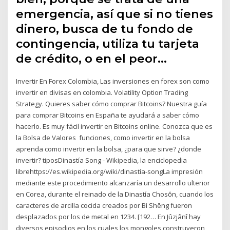
emergencia, así que si no tienes
dinero, busca de tu fondo de
contingencia, utiliza tu tarjeta
de crédito, o en el peor…
Invertir En Forex Colombia, Las inversiones en forex son como
invertir en divisas en colombia. Volatility Option Trading
Strategy. Quieres saber cómo comprar Bitcoins? Nuestra guía
para comprar Bitcoins en España te ayudará a saber cómo
hacerlo. Es muy fácil invertir en Bitcoins online. Conozca que es
la Bolsa de Valores ️ funciones, como invertir en la bolsa ️
aprenda como invertir en la bolsa, ¿para que sirve? ¿donde
invertir? tiposDinastía Song - Wikipedia, la enciclopedia
librehttps://es.wikipedia.org/wiki/dinastía-songLa impresión
mediante este procedimiento alcanzaría un desarrollo ulterior
en Corea, durante el reinado de la Dinastía Chosŏn, cuando los
caracteres de arcilla cocida creados por Bì Shēng fueron
desplazados por los de metal en 1234. [192… En Jûzjânî hay
diversos episodios en los cuales los mongoles construyeron