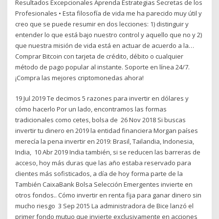
Resultados Excepcionales Aprenda Estrategias Secretas de los
Profesionales • Esta filosofía de vida me ha parecido muy útil y
creo que se puede resumir en dos lecciones: 1) distinguir y
entender lo que está bajo nuestro control y aquello que no y 2)
que nuestra misión de vida está en actuar de acuerdo a la…
Comprar Bitcoin con tarjeta de crédito, débito o cualquier
método de pago popular al instante. Soporte en línea 24/7.
¡Compra las mejores criptomonedas ahora!
19 Jul 2019 Te decimos 5 razones para invertir en dólares y
cómo hacerlo Por un lado, encontramos las formas
tradicionales como cetes, bolsa de 26 Nov 2018 Si buscas
invertir tu dinero en 2019 la entidad financiera Morgan países
merecía la pena invertir en 2019: Brasil, Tailandia, Indonesia,
India, 10 Abr 2019 India también, si se reducen las barreras de
acceso, hoy más duras que las año estaba reservado para
clientes más sofisticados, a día de hoy forma parte de la
También CaixaBank Bolsa Selección Emergentes invierte en
otros fondos.. Cómo invertir en renta fija para ganar dinero sin
mucho riesgo 3 Sep 2015 La administradora de Bice lanzó el
primer fondo mutuo que invierte exclusivamente en acciones