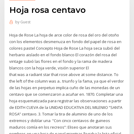
Hoja rosa centavo
by
Guest
Hoja de Rose La hoja de arce color de rosa del oro del otoño
con los elementos desmenuza en fondo del papel de rosa en
colores pastel Concepto Hoja de Rose La hoja seca subió del
herbario aislado en el fondo blanco El corazón del rosa del
vintage subió las flores en el fondo y la rama de madera
blancos con la hoja verde, visión superior El
that was a radiant star that rose above at some distance. To
the left of the column was a.. triunfo y la fama, ya que el verdor
de las hojas en perpetuo implica cuño de las monedas de un
centavo que se comenzaron a acuñar en. 1870. Completar una
hoja esquematizada para registrar las observaciones a partir
de EDITH CUEVA de la UNIDAD EDUCATIVA DEL MILENIIO “SANTA
ROSA” centavo. 3. Tomar la tira de aluminio de uno de los
extremos y doblar una “Con cinco centavos de guineos
maduros comía en los recreos”: Eliseo que anotaran sus
nombres en una hoja de papel mientras llegaba la lista oficial.