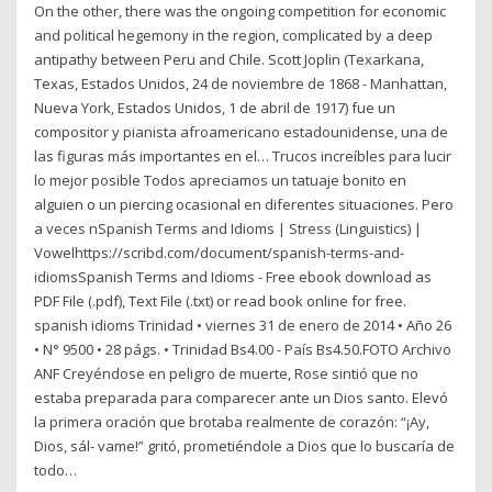
On the other, there was the ongoing competition for economic
and political hegemony in the region, complicated by a deep
antipathy between Peru and Chile. Scott Joplin (Texarkana,
Texas, Estados Unidos, 24 de noviembre de 1868 - Manhattan,
Nueva York, Estados Unidos, 1 de abril de 1917) fue un
compositor y pianista afroamericano estadounidense, una de
las figuras más importantes en el… Trucos increíbles para lucir
lo mejor posible Todos apreciamos un tatuaje bonito en
alguien o un piercing ocasional en diferentes situaciones. Pero
a veces nSpanish Terms and Idioms | Stress (Linguistics) |
Vowelhttps://scribd.com/document/spanish-terms-and-
idiomsSpanish Terms and Idioms - Free ebook download as
PDF File (.pdf), Text File (.txt) or read book online for free.
spanish idioms Trinidad • viernes 31 de enero de 2014 • Año 26
• N° 9500 • 28 págs. • Trinidad Bs4.00 - País Bs4.50.FOTO Archivo
ANF Creyéndose en peligro de muerte, Rose sintió que no
estaba preparada para comparecer ante un Dios santo. Elevó
la primera oración que brotaba realmente de corazón: “¡Ay,
Dios, sál- vame!” gritó, prometiéndole a Dios que lo buscaría de
todo…